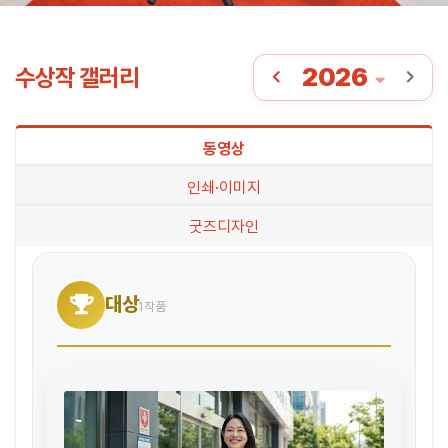
2026
수상작 갤러리
동영상
인쇄·이미지
굿즈디자인
대상
1작품