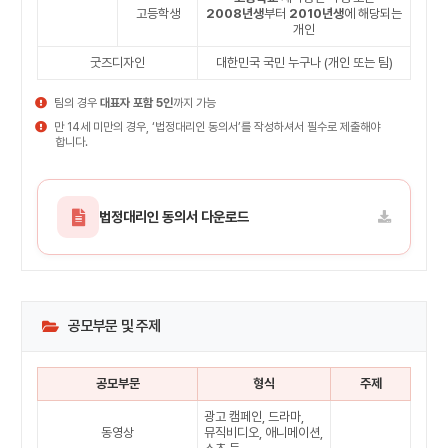
고등학생
2008년생
부터
2010년생
에 해당되는
개인
굿즈디자인
대한민국 국민 누구나 (개인 또는 팀)
팀의 경우
대표자 포함 5인
까지 가능
만 14세 미만의 경우, ‘법정대리인 동의서’를 작성하셔서 필수로 제출해야
합니다.
법정대리인 동의서 다운로드
공모부문 및 주제
공모부문
형식
주제
광고 캠페인, 드라마,
동영상
뮤직비디오, 애니메이션,