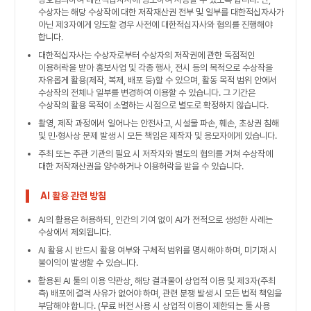
수상자는 해당 수상작에 대한 저작재산권 전부 및 일부를 대한적십자사가
아닌 제3자에게 양도할 경우 사전에 대한적십자사와 협의를 진행해야
합니다.
대한적십자사는 수상자로부터 수상자의 저작권에 관한 독점적인
이용허락을 받아 홍보사업 및 각종 행사, 전시 등의 목적으로 수상작을
자유롭게 활용(제작, 복제, 배포 등)할 수 있으며, 활동 목적 범위 안에서
수상작의 전체나 일부를 변경하여 이용할 수 있습니다. 그 기간은
수상작의 활용 목적이 소멸하는 시점으로 별도로 확정하지 않습니다.
촬영, 제작 과정에서 일어나는 안전사고, 시설물 파손, 훼손, 초상권 침해
및 민·형사상 문제 발생 시 모든 책임은 제작자 및 응모자에게 있습니다.
주최 또는 주관 기관의 필요 시 저작자와 별도의 협의를 거쳐 수상작에
대한 저작재산권을 양수하거나 이용허락을 받을 수 있습니다.
AI 활용 관련 방침
AI의 활용은 허용하되, 인간의 기여 없이 AI가 전적으로 생성한 사례는
수상에서 제외됩니다.
AI 활용 시 반드시 활용 여부와 구체적 범위를 명시해야 하며, 미기재 시
불이익이 발생할 수 있습니다.
활용된 AI 툴의 이용 약관상, 해당 결과물이 상업적 이용 및 제3자(주최
측) 배포에 결격 사유가 없어야 하며, 관련 분쟁 발생 시 모든 법적 책임을
부담해야 합니다. (무료 버전 사용 시 상업적 이용이 제한되는 툴 사용