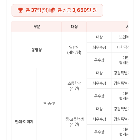
37
3,650만 원
|
총
팀(명)
총 상금
부문
대상
시상내역
대상
보건복지부장
일반인
최우수상
대한적십자사 
동영상
(개인/팀)
대한적십자
우수상
혈액관리본부
대상
강원특별자치도
초등학생
최우수상
강원특별자치도
(개인)
대한적십자
우수상
혈액관리본부
초·중·고
대상
강원특별자치도
중·고등학생
최우수상
강원특별자치도
인쇄·이미지
(개인)
대한적십자
우수상
혈액관리본부