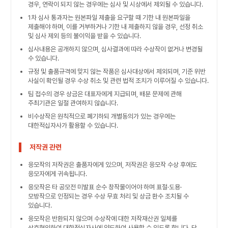
경우, 연락이 되지 않는 경우에는 심사 및 시상에서 제외될 수 있습니다.
1차 심사 통과자는 원본파일 제출을 요구할 때 기한 내 원본파일을
제출해야 하며, 이를 거부하거나 기한 내 제출하지 않을 경우, 선정 취소
및 심사 제외 등의 불이익을 받을 수 있습니다.
심사내용은 공개하지 않으며, 심사결과에 따라 수상작이 없거나 변경될
수 있습니다.
규정 및 출품규격에 맞지 않는 작품은 심사대상에서 제외되며, 기준 위반
사실이 확인될 경우 수상 취소 및 관련 법적 조치가 이루어질 수 있습니다.
팀 접수의 경우 상금은 대표자에게 지급되며, 배분 문제에 관해
주최기관은 일절 관여하지 않습니다.
비수상작은 원칙적으로 폐기하되 개별동의가 있는 경우에는
대한적십자사가 활용할 수 있습니다.
저작권 관련
응모작의 저작권은 출품자에게 있으며, 저작권은 응모작 수상 후에도
응모자에게 귀속됩니다.
응모작은 타 공모전 미발표 순수 창작물이어야 하며 표절·도용·
모방작으로 인정되는 경우 수상 무효 처리 및 상금 환수 조치될 수
있습니다.
응모작은 반환되지 않으며 수상작에 대한 저작재산권 일체를
상호협의하여 대한적십자사에 양도하여 사용할 수 있도록 합니다. 단,