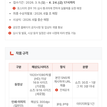
접수기간 : 2026. 3. 9.(월) ~
4. 24.(금) 17시까지
포스터의 경우 1차 심사 통과자에 한하여 실물제출 요청 예정
최종 수상자발표 : 2026. 6월 초 예정
시상식 : 2026. 6월 중순 예정
공모전 홈페이지 공지사항 및 입상자 개별 통보
심사 및 발표, 시상 등의 일정은 내부 사정에 따라 변동 가능
작품 규격
구분
해상도/사이즈
형식
분량
1920*1080픽셀
본인 SNS에
(HD) 이상
게시하여 URL
16:9 사이즈
쇼츠: 30초 ~ 1분
동영상
제출
(가로형)
그 외: 3분 이내
쇼츠: 9:16 사이즈
전체공개
(세로형)
인쇄·이미지
해상도 300dpi
jpg, png
이미지파일 1건
(일반인)
이상