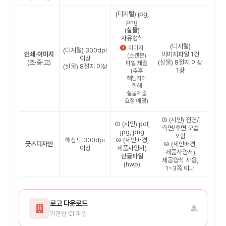
(디지털) jpg,
png
(실물)
자유형식
(디지털)
이미지
(디지털) 300dpi
인쇄·이미지
이미지파일 1건
(스캔본)
이상
(초·중·고)
(실물) 8절지 이상
파일 제출
(실물) 8절지 이상
1장
(추후
해당자에
한해
실물제출
요청 예정)
① (시안) 전면/
① (시안) pdf,
측면/후면 모습
jpg, png
포함
해상도 300dpi
② (제안배경,
굿즈디자인
② (제안배경,
이상
제품사양서)
제품사양서)
한글파일
제공양식 사용,
(hwp)
1~3쪽 이내
로고 다운로드
기관별 CI 파일