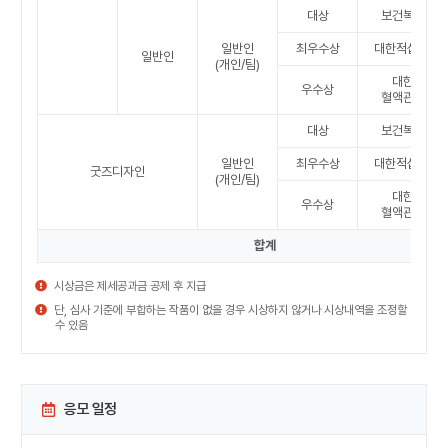
대상
보건복지부장
일반인
최우수상
대한적십자사 
일반인
(개인/팀)
대한적십자
우수상
혈액관리본부
대상
보건복지부장
일반인
최우수상
대한적십자사 
굿즈디자인
(개인/팀)
대한적십자
우수상
혈액관리본부
합계
시상금은 제세공과금 공제 후 지급
단, 심사 기준에 부합하는 작품이 없을 경우 시상하지 않거나 시상내역을 조정할
수 있음
응모 일정