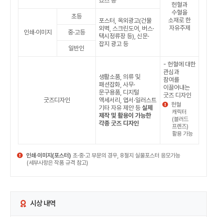
쇼츠 등
헌혈과
수혈을
초등
소재로 한
포스터, 옥외광고(건물
자유주제
외벽, 스크린도어, 버스·
인쇄·이미지
중·고등
택시정류장 등), 신문·
잡지 광고 등
일반인
- 헌혈에 대한
관심과
생활소품, 의류 및
참여를
패션잡화, 사무·
이끌어내는
문구용품, 디지털
굿즈 디자인
굿즈디자인
액세서리, 엽서·일러스트
헌혈
기타 자유 제안 등
실제
캐릭터
제작 및 활용이 가능한
(블러드
각종 굿즈 디자인
프렌즈)
활용 가능
인쇄‧이미지(포스터)
초·중·고 부문의 경우, 8절지 실물포스터 응모가능
(세부사항은 작품 규격 참고)
시상 내역