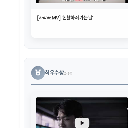
[자작곡 MV] '헌혈하러 가는 날'
최우수상
2작품