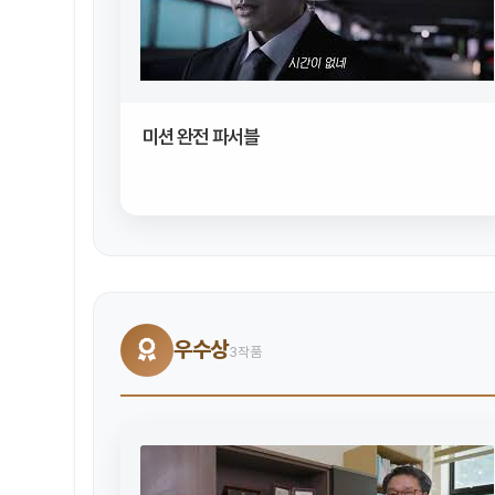
미션 완전 파서블
우수상
3작품