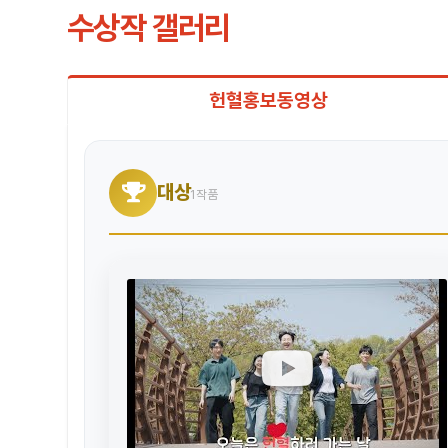
수상작 갤러리
헌혈홍보동영상
대상
1작품