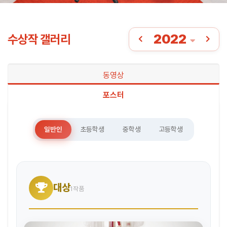
2022
수상작 갤러리
동영상
포스터
일반인
초등학생
중학생
고등학생
대상
1작품