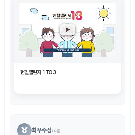
헌혈챌린지 1 TO 3
최우수상
1작품