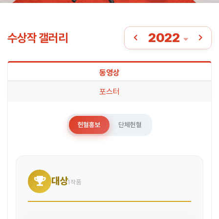
2022
수상작 갤러리
동영상
포스터
헌혈홍보
단체헌혈
대상
1작품