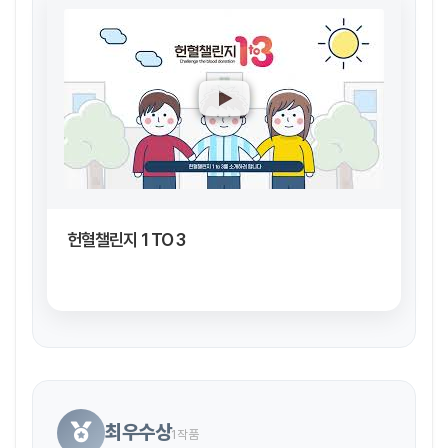
헌혈챌린지 1 TO 3
최우수상
1작품