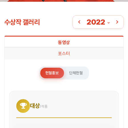
2022
수상작 갤러리
동영상
포스터
헌혈홍보
단체헌혈
대상
1작품