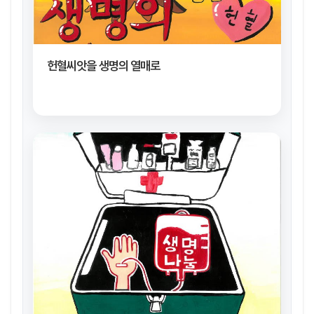
헌혈씨앗을 생명의 열매로