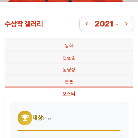
2021
수상작 갤러리
동화
헌혈송
동영상
웹툰
포스터
대상
1작품