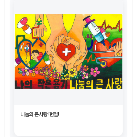
나눔의 큰사랑! 헌혈!