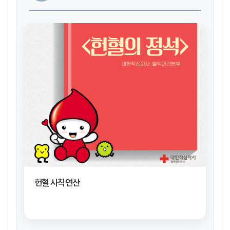
헌혈 사칙연산