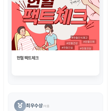
헌혈 팩트체크
최우수상
1작품