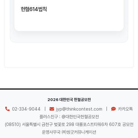
헌혈614법칙
2026 대한민국 헌혈공모전
개인정보 처리방침
02-334-9044
|
jyp@thinkcontest.com
|
카카오톡
플러스친구 : @대한민국헌혈공모전
(08510) 서울특별시 금천구 벚꽃로 298 대륭포스트타워6차 607호 공모전
운영사무국 ㈜씽굿커뮤니케이션