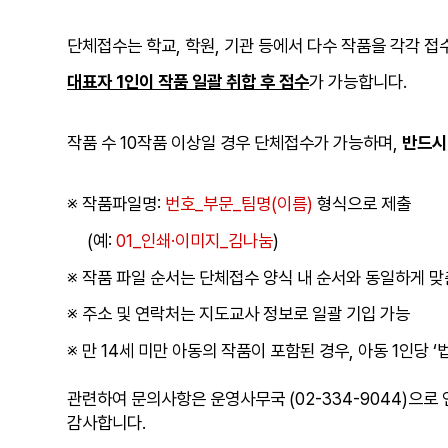
단체접수는 학교, 학원, 기관 등에서 다수 작품을 각각 접
대표자 1인이 작품 일괄 취합 후 접수
가 가능합니다.
작품 수 10작품 이상일 경우 단체접수가 가능하며,
반드시
※ 작품파일명:
번호_부문_팀명(이름)
형식으로 제출
(예:
01_인쇄·이미지_김나눔
)
※ 작품 파일 순서는 단체접수 양식 내 순서와 동일하게 맞
※ 주소 및 연락처는 지도교사 정보로 일괄 기입 가능
※ 만 14세 미만 아동의 작품이 포함된 경우, 아동 1인당 
관련하여 문의사항은 운영사무국 (02-334-9044)으로
감사합니다.